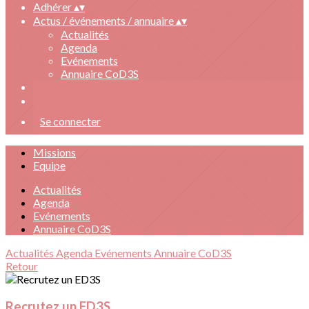
Adhérer
▴
▾
Actus / événements / annuaire
▴
▾
Actualités
Agenda
Evénements
Annuaire CoD3S
Se connecter
Missions
Equipe
Actualités
Agenda
Evénements
Annuaire CoD3S
Actualités
Agenda
Evénements
Annuaire CoD3S
Retour
Recrutez un ED3S