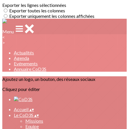
Exporter les lignes sélectionnées
Exporter toutes les colonnes
Exporter uniquement les colonnes affichées
Menu
<
>
Actualités
Agenda
Evénements
Annuaire CoD3S
Ajoutez un logo, un bouton, des réseaux sociaux
Cliquez pour éditer
Accueil
▴
▾
Le CoD3S
▴
▾
Missions
Equipe