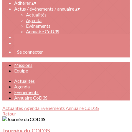
Adhérer
▴
▾
Actus / événements / annuaire
▴
▾
Actualités
Agenda
Evénements
Annuaire CoD3S
Se connecter
Missions
Equipe
Actualités
Agenda
Evénements
Annuaire CoD3S
Actualités
Agenda
Evénements
Annuaire CoD3S
Retour
Journée du COD3S