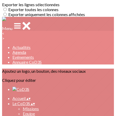
Exporter les lignes sélectionnées
Exporter toutes les colonnes
Exporter uniquement les colonnes affichées
Menu
<
>
Actualités
Agenda
Evénements
Annuaire CoD3S
Ajoutez un logo, un bouton, des réseaux sociaux
Cliquez pour éditer
Accueil
▴
▾
Le CoD3S
▴
▾
Missions
Equipe